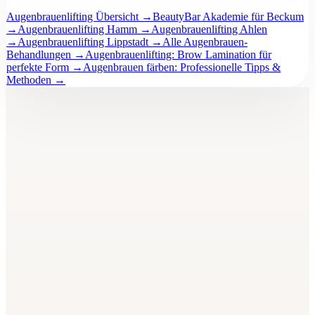
Augenbrauenlifting Übersicht
→
BeautyBar Akademie für Beckum
→
Augenbrauenlifting Hamm
→
Augenbrauenlifting Ahlen
→
Augenbrauenlifting Lippstadt
→
Alle Augenbrauen-
Behandlungen
→
Augenbrauenlifting: Brow Lamination für
perfekte Form
→
Augenbrauen färben: Professionelle Tipps &
Methoden
→
BeautyBar
Unna