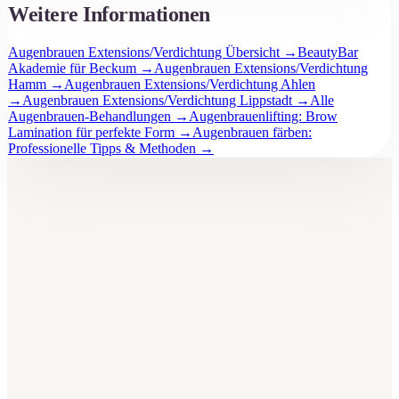
Weitere Informationen
Augenbrauen Extensions/Verdichtung Übersicht
→
BeautyBar
Akademie für Beckum
→
Augenbrauen Extensions/Verdichtung
Hamm
→
Augenbrauen Extensions/Verdichtung Ahlen
→
Augenbrauen Extensions/Verdichtung Lippstadt
→
Alle
Augenbrauen-Behandlungen
→
Augenbrauenlifting: Brow
Lamination für perfekte Form
→
Augenbrauen färben:
Professionelle Tipps & Methoden
→
BeautyBar
Unna