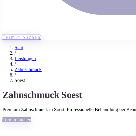
Termin buchen
Start
/
Leistungen
/
Zahnschmuck
/
Soest
Zahnschmuck
Soest
Premium
Zahnschmuck
in
Soest
. Professionelle Behandlung bei Be
Termin buchen