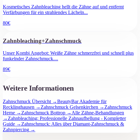
Kosmetisches Zahnbleaching hellt die Zähne auf und entfernt
Verfärbungen für ein strahlendes Lächeln
...
80
€
Zahnbleaching+Zahnschmuck
Unser Kombi Angebot: Weiße Zähne schmerzfrei und schnell plus
funkelnder Zahnschmuck.
...
89
€
Weitere Informationen
Zahnschmuck Übersicht
→
BeautyBar Akademie für
Recklinghausen
→
Zahnschmuck Gelsenkirchen
→
Zahnschmuck
Herne
→
Zahnschmuck Bottrop
→
Alle Zähne-Behandlungen
→
Zahnbleaching: Professionelle Zahnaufhellung - Kompletter
Guide
→
Zahnschmuck: Alles über Diamant-Zahnschmuck &
Zahnpiercing
→