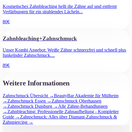
Kosmetisches Zahnbleaching hellt die Zähne auf und entfernt
Verfärbungen für ein strahlendes Lächeln
...
80
€
Zahnbleaching+Zahnschmuck
Unser Kombi Angebot: Weiße Zähne schmerzfrei und schnell plus
funkelnder Zahnschmuck.
...
89
€
Weitere Informationen
Zahnschmuck Übersicht
→
BeautyBar Akademie für Mülheim
→
Zahnschmuck Essen
→
Zahnschmuck Oberhausen
→
Zahnschmuck Duisburg
→
Alle Zähne-Behandlungen
→
Zahnbleaching: Professionelle Zahnaufhellung - Kompletter
Guide
→
Zahnschmuck: Alles über Diamant-Zahnschmuck &
Zahnpiercing
→