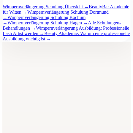
Wimpernverlängerung Schulung Übersicht
→
BeautyBar Akademie
für Witten
→
Wimpernverlängerung Schulung Dortmund
→
Wimpernverlängerung Schulung Bochum
→
Wimpernverlängerung Schulung Hagen
→
Alle Schulungen-
Behandlungen
→
Wimpernverlängerung Ausbildung: Professionelle
Lash Artist werden
→
Beauty Akademie: Warum eine professionelle
Ausbildung wichtig ist
→
BeautyBar
Unna