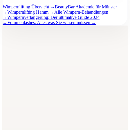
Wimpernlifting Übersicht
→
BeautyBar Akademie für Münster
→
Wimpernlifting Hamm
→
Alle Wimpern-Behandlungen
→
Wimpernverlängerung: Der ultimative Guide 2024
→
Volumenlashes: Alles was Sie wissen müssen
→
BeautyBar
Unna