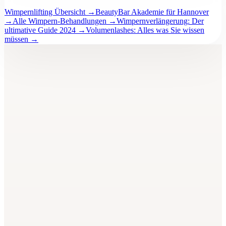
Wimpernlifting Übersicht
→
BeautyBar Akademie für Hannover
→
Alle Wimpern-Behandlungen
→
Wimpernverlängerung: Der
ultimative Guide 2024
→
Volumenlashes: Alles was Sie wissen
müssen
→
BeautyBar
Unna