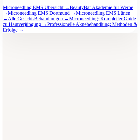
Microneedling EMS Übersicht
→
BeautyBar Akademie für Werne
→
Microneedling EMS Dortmund
→
Microneedling EMS Lünen
→
Alle Gesicht-Behandlungen
→
Microneedling: Kompletter Guide
zu Hautverjüngung
→
Professionelle Aknebehandlung: Methoden &
Erfolge
→
BeautyBar
Unna