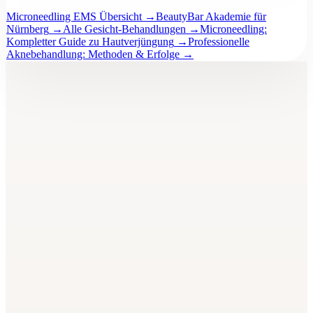
Microneedling EMS Übersicht
→
BeautyBar Akademie für
Nürnberg
→
Alle Gesicht-Behandlungen
→
Microneedling:
Kompletter Guide zu Hautverjüngung
→
Professionelle
Aknebehandlung: Methoden & Erfolge
→
BeautyBar
Unna