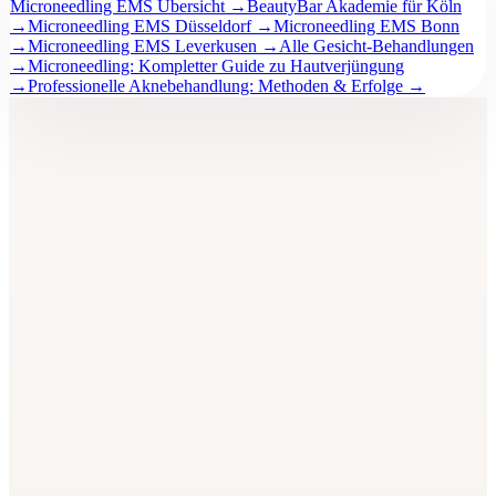
Microneedling EMS Übersicht
→
BeautyBar Akademie für Köln
→
Microneedling EMS Düsseldorf
→
Microneedling EMS Bonn
→
Microneedling EMS Leverkusen
→
Alle Gesicht-Behandlungen
→
Microneedling: Kompletter Guide zu Hautverjüngung
→
Professionelle Aknebehandlung: Methoden & Erfolge
→
BeautyBar
Unna