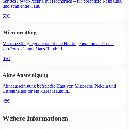
Sanftes Power-Peeling mit Hochdruck – für porentiefe Reinigung
und strahlende Haut.
...
59
€
Microneedling
Microneedling regt die natürliche Hautregeneration an für ein
strafferes, ebenmäßiges Hautbild.
...
65
€
Akne Ausreinigung
Akneausreinigung befreit die Haut von Mitessern, Pickeln und
Unreinheiten für ein klares Hautbild.
...
48
€
Weitere Informationen