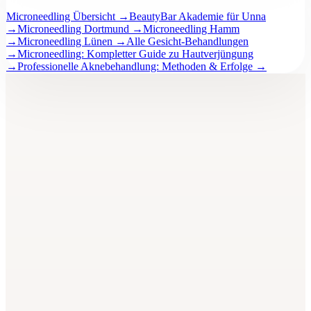
Microneedling Übersicht
→
BeautyBar Akademie für Unna
→
Microneedling Dortmund
→
Microneedling Hamm
→
Microneedling Lünen
→
Alle Gesicht-Behandlungen
→
Microneedling: Kompletter Guide zu Hautverjüngung
→
Professionelle Aknebehandlung: Methoden & Erfolge
→
BeautyBar
Unna