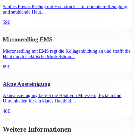
Sanftes Power-Peeling mit Hochdruck – für porentiefe Reinigung
und strahlende Haut.
...
59
€
Microneedling EMS
Microneedling mit EMS regt die Kollagenbildung an und strafft die
Haut durch elektrische Muskelstimu
...
69
€
Akne Ausreinigung
Akneausreinigung befreit die Haut von Mitessern, Pickeln und
Unreinheiten für ein klares Hautbild.
...
48
€
Weitere Informationen