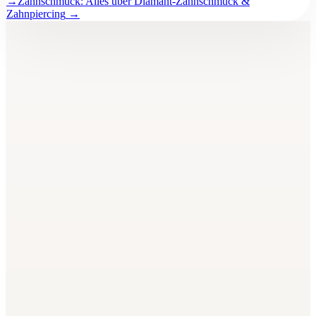
→
Zahnschmuck: Alles über Diamant-Zahnschmuck &
Zahnpiercing
→
BeautyBar
Unna