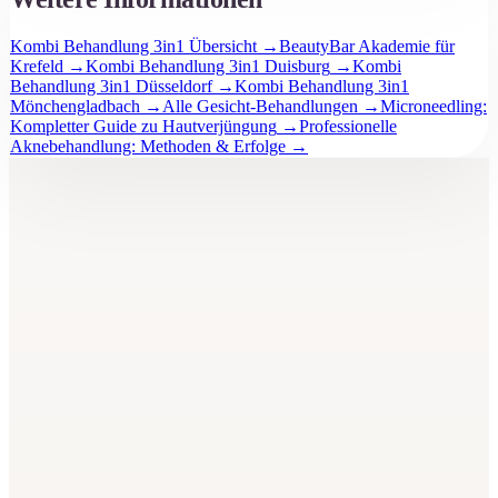
Kombi Behandlung 3in1 Übersicht
→
BeautyBar Akademie für
Krefeld
→
Kombi Behandlung 3in1 Duisburg
→
Kombi
Behandlung 3in1 Düsseldorf
→
Kombi Behandlung 3in1
Mönchengladbach
→
Alle Gesicht-Behandlungen
→
Microneedling:
Kompletter Guide zu Hautverjüngung
→
Professionelle
Aknebehandlung: Methoden & Erfolge
→
BeautyBar
Unna