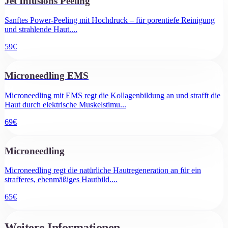
Jet Infusions Peeling
Sanftes Power-Peeling mit Hochdruck – für porentiefe Reinigung
und strahlende Haut.
...
59
€
Microneedling EMS
Microneedling mit EMS regt die Kollagenbildung an und strafft die
Haut durch elektrische Muskelstimu
...
69
€
Microneedling
Microneedling regt die natürliche Hautregeneration an für ein
strafferes, ebenmäßiges Hautbild.
...
65
€
Weitere Informationen