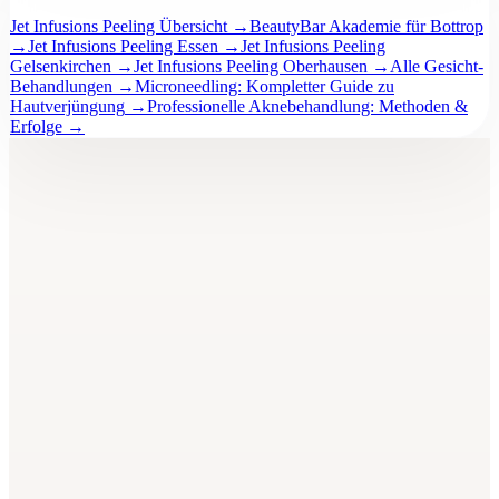
Jet Infusions Peeling Übersicht
→
BeautyBar Akademie für Bottrop
→
Jet Infusions Peeling Essen
→
Jet Infusions Peeling
Gelsenkirchen
→
Jet Infusions Peeling Oberhausen
→
Alle Gesicht-
Behandlungen
→
Microneedling: Kompletter Guide zu
Hautverjüngung
→
Professionelle Aknebehandlung: Methoden &
Erfolge
→
BeautyBar
Unna