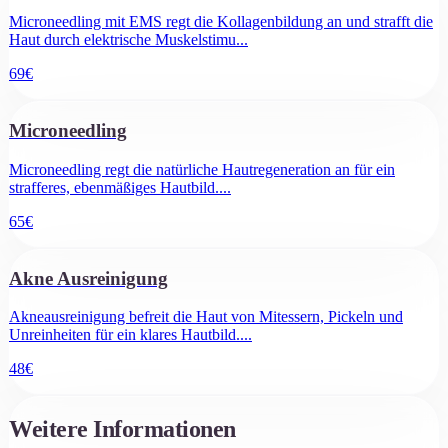
Microneedling mit EMS regt die Kollagenbildung an und strafft die
Haut durch elektrische Muskelstimu
...
69
€
Microneedling
Microneedling regt die natürliche Hautregeneration an für ein
strafferes, ebenmäßiges Hautbild.
...
65
€
Akne Ausreinigung
Akneausreinigung befreit die Haut von Mitessern, Pickeln und
Unreinheiten für ein klares Hautbild.
...
48
€
Weitere Informationen