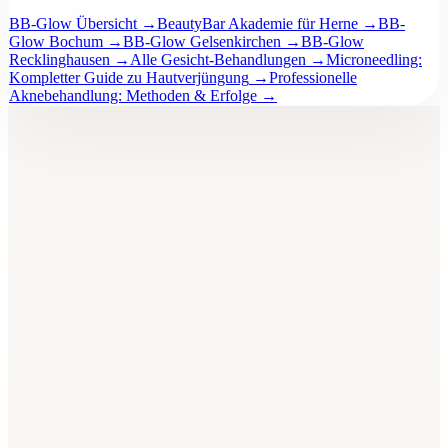
BB-Glow Übersicht
→
BeautyBar Akademie für Herne
→
BB-
Glow Bochum
→
BB-Glow Gelsenkirchen
→
BB-Glow
Recklinghausen
→
Alle Gesicht-Behandlungen
→
Microneedling:
Kompletter Guide zu Hautverjüngung
→
Professionelle
Aknebehandlung: Methoden & Erfolge
→
BeautyBar
Unna