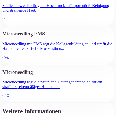
Sanftes Power-Peeling mit Hochdruck – für porentiefe Reinigung
und strahlende Haut.
...
59
€
Microneedling EMS
Microneedling mit EMS regt die Kollagenbildung an und strafft die
Haut durch elektrische Muskelstimu
...
69
€
Microneedling
Microneedling regt die natürliche Hautregeneration an für ein
strafferes, ebenmäßiges Hautbild.
...
65
€
Weitere Informationen