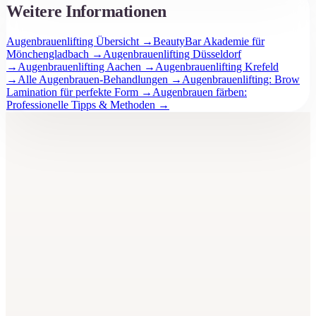
Weitere Informationen
Augenbrauenlifting Übersicht
→
BeautyBar Akademie für
Mönchengladbach
→
Augenbrauenlifting Düsseldorf
→
Augenbrauenlifting Aachen
→
Augenbrauenlifting Krefeld
→
Alle Augenbrauen-Behandlungen
→
Augenbrauenlifting: Brow
Lamination für perfekte Form
→
Augenbrauen färben:
Professionelle Tipps & Methoden
→
BeautyBar
Unna