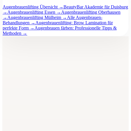
Augenbrauenlifting Übersicht
→
BeautyBar Akademie für Duisburg
→
Augenbrauenlifting Essen
→
Augenbrauenlifting Oberhausen
→
Augenbrauenlifting Mülheim
→
Alle Augenbrauen-
Behandlungen
→
Augenbrauenlifting: Brow Lamination für
perfekte Form
→
Augenbrauen färben: Professionelle Tipps &
Methoden
→
BeautyBar
Unna