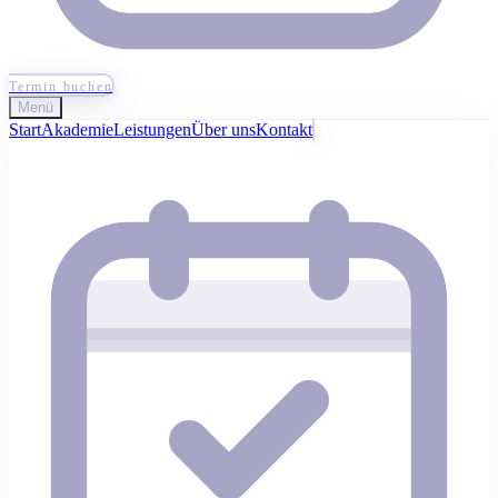
Termin buchen
Menü
Start
Akademie
Leistungen
Über uns
Kontakt