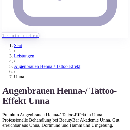
Termin buchen
Start
/
Leistungen
/
Augenbrauen Henna-/ Tattoo-Effekt
/
Unna
Augenbrauen Henna-/ Tattoo-
Effekt
Unna
Premium
Augenbrauen Henna-/ Tattoo-Effekt
in
Unna
.
Professionelle Behandlung bei BeautyBar Akademie Unna. Gut
erreichbar aus
Unna
, Dortmund und Hamm
und Umgebung.