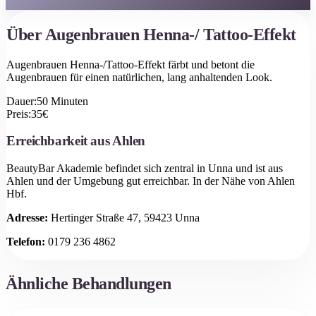
Über
Augenbrauen Henna-/ Tattoo-Effekt
Augenbrauen Henna-/Tattoo-Effekt färbt und betont die
Augenbrauen für einen natürlichen, lang anhaltenden Look.
Dauer:
50
Minuten
Preis:
35
€
Erreichbarkeit aus
Ahlen
BeautyBar Akademie befindet sich zentral in Unna und ist aus
Ahlen
und der Umgebung gut erreichbar.
In der Nähe von Ahlen
Hbf.
Adresse:
Hertinger Straße 47, 59423 Unna
Telefon:
0179 236 4862
Ähnliche Behandlungen