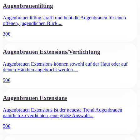
Augenbrauenlifting
Augenbrauenlifting strafft und hebt die Augenbrauen für einen
offenen, jugendlichen Blick.
...
30
€
Augenbrauen Extensions/Verdichtung
Augenbrauen Extensions können sowohl auf der Haut oder auf
deinen Härchen angebracht werden.
...
50
€
Augenbrauen Extensions
Augenbrauen Extensions ist der neueste Trend Augenbrauen
natürlich zu verdichten ,eine große Auswahl
...
50
€