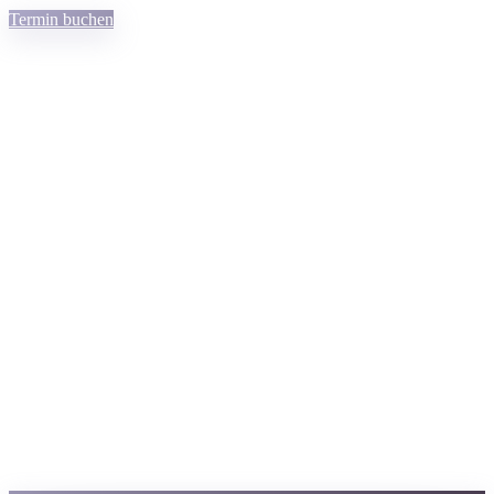
Termin buchen