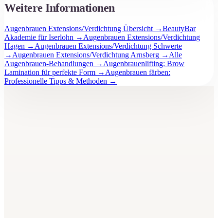
Weitere Informationen
Augenbrauen Extensions/Verdichtung Übersicht
→
BeautyBar
Akademie für Iserlohn
→
Augenbrauen Extensions/Verdichtung
Hagen
→
Augenbrauen Extensions/Verdichtung Schwerte
→
Augenbrauen Extensions/Verdichtung Arnsberg
→
Alle
Augenbrauen-Behandlungen
→
Augenbrauenlifting: Brow
Lamination für perfekte Form
→
Augenbrauen färben:
Professionelle Tipps & Methoden
→
BeautyBar
Unna