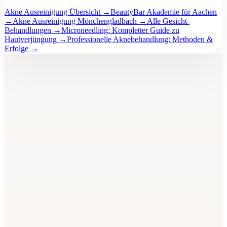
Akne Ausreinigung Übersicht
→
BeautyBar Akademie für Aachen
→
Akne Ausreinigung Mönchengladbach
→
Alle Gesicht-
Behandlungen
→
Microneedling: Kompletter Guide zu
Hautverjüngung
→
Professionelle Aknebehandlung: Methoden &
Erfolge
→
BeautyBar
Unna