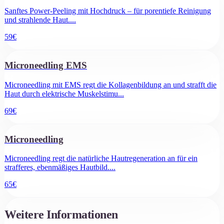
Sanftes Power-Peeling mit Hochdruck – für porentiefe Reinigung
und strahlende Haut.
...
59
€
Microneedling EMS
Microneedling mit EMS regt die Kollagenbildung an und strafft die
Haut durch elektrische Muskelstimu
...
69
€
Microneedling
Microneedling regt die natürliche Hautregeneration an für ein
strafferes, ebenmäßiges Hautbild.
...
65
€
Weitere Informationen