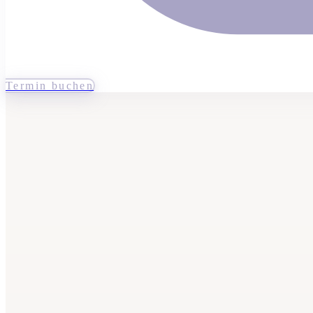
Termin buchen
BeautyBar
Unna